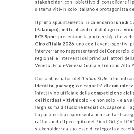
stakeholder
, con l’obiettivo di consolidare 
sistema vitivinicolo italiano e protagonista d
Il primo appuntamento, in calendario
lunedì 1
(
Palaexpo
), mette al centro il dialogo tra
vino
RCS Sport
presentano la partnership che vede
Giro d’Italia 2026
, uno degli eventi sportivi pi
interverranno rappresentanti del Consorzio, di
regionali e interventi dei principali attori del
Veneto, Friuli-Venezia Giulia e Trentino Alto 
Due ambasciatori dell’
Italian Style
si incontran
identità
,
paesaggio
e
capacità di comunicaz
infatti vino ufficiale della
competizione
cicli
del Nordest vitivinicolo
– e non solo – e a va
larghissima diffusione mediatica, capace di r
La partnership rappresenta una scelta strategi
rafforzando il percepito del Pinot Grigio DOC 
stakeholder: da successo di categoria a eccell