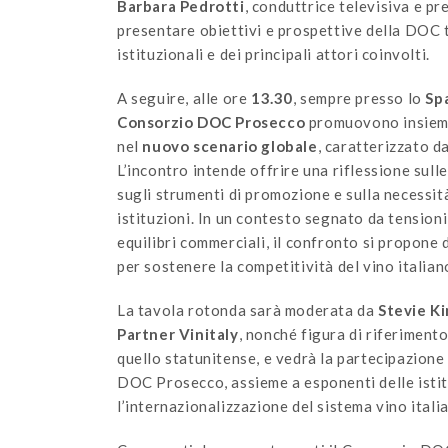
Barbara Pedrotti
, conduttrice televisiva e p
presentare obiettivi e prospettive della DOC t
istituzionali e dei principali attori coinvolti.
A seguire, alle ore
13.30
, sempre presso lo
Sp
Consorzio DOC Prosecco
promuovono insieme 
nel
nuovo scenario
globale
, caratterizzato d
L’incontro intende offrire una riflessione sull
sugli strumenti di promozione e sulla necessit
istituzioni. In un contesto segnato da tensioni
equilibri commerciali, il confronto si propone 
per sostenere la competitività del vino italia
La tavola rotonda sarà moderata da
Stevie K
Partner
Vinitaly
, nonché figura di riferimento
quello statunitense, e vedrà la partecipazion
DOC Prosecco, assieme a esponenti delle istitu
l’internazionalizzazione del sistema vino itali