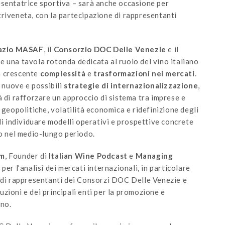
resentatrice sportiva – sarà anche occasione per
riveneta, con la partecipazione di rappresentanti
azio
MASAF
, il
Consorzio DOC Delle Venezie
e il
una tavola rotonda dedicata al ruolo del vino italiano
a crescente
complessità
e
trasformazioni nei mercati
.
e nuove e possibili
strategie
di internazionalizzazione
,
à di rafforzare un approccio di sistema tra imprese e
 geopolitiche, volatilità economica e ridefinizione degli
di individuare modelli operativi e prospettive concrete
no nel medio-lungo periodo.
im
, Founder di
Italian Wine Podcast
e
Managing
 per l’analisi dei mercati internazionali, in particolare
e di rappresentanti dei Consorzi DOC Delle Venezie e
zioni e dei principali enti per la promozione e
ano.