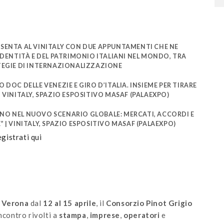
RESENTA AL VINITALY CON DUE APPUNTAMENTI CHE NE
DENTITÀ E DEL PATRIMONIO ITALIANI NEL MONDO, TRA
TEGIE DI INTERNAZIONALIZZAZIONE
IO DOC DELLE VENEZIE E GIRO D’ITALIA. INSIEME PER TIRARE
| VINITALY, SPAZIO ESPOSITIVO MASAF (PALAEXPO)
ALIANO NEL NUOVO SCENARIO GLOBALE: MERCATI, ACCORDI E
| VINITALY, SPAZIO ESPOSITIVO MASAF (PALAEXPO)
gistrati qui
a
Verona
dal
12 al 15 aprile
, il
Consorzio Pinot Grigio
contro rivolti a
stampa
,
imprese
,
operatori
e