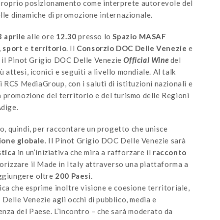
il proprio posizionamento come interprete autorevole del
elle dinamiche di promozione internazionale.
3 aprile
alle ore
12.30
presso lo
Spazio MASAF
,
sport
e
territorio
. Il
Consorzio DOC Delle Venezie
e
 il Pinot Grigio DOC Delle Venezie
Official Wine
del
ù attesi, iconici e seguiti a livello mondiale. Al talk
 RCS MediaGroup, con i saluti di istituzioni nazionali e
la promozione del territorio e del turismo delle Regioni
Adige.
o, quindi, per raccontare un progetto che unisce
ione globale
. Il Pinot Grigio DOC Delle Venezie sarà
stica
in un’iniziativa che mira a rafforzare il
racconto
lorizzare il Made in Italy attraverso una piattaforma a
aggiungere oltre
200 Paesi
.
ca che esprime inoltre visione e coesione territoriale,
Delle Venezie agli occhi di pubblico, media e
enza del Paese. L’incontro – che sarà moderato da