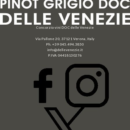
Consorzio vini DOC delle Venezie
Via Pallone 20, 37121 Verona, Italy
Ph. +39 045.494.3850
info@dellevenezie.it
P.IVA
04418130276