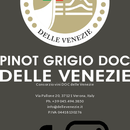
Consorzio vini DOC delle Venezie
Via Pallone 20, 37121 Verona, Italy
Ph. +39 045.494.3850
info@dellevenezie.it
P.IVA
04418130276