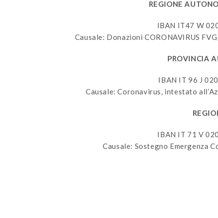
REGIONE AUTONOM
IBAN IT47 W 02
Causale: Donazioni CORONAVIRUS FVG, i
PROVINCIA 
IBAN IT 96 J 0
Causale: Coronavirus, intestato all’Azi
REGIO
IBAN IT 71 V 0
Causale: Sostegno Emergenza Cor