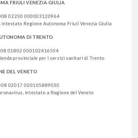
A FRIULI VENEZIA GIULIA
008 02230 000003120964
ntestato Regione Autonoma Friuli Venezia Giulia
AUTONOMA DI TRENTO
2008 01802 000102416554
enda provinciale per i servizi sanitari di Trento
NE DEL VENETO
2008 02017 000105889030
onavirus, intestato a Regione del Veneto