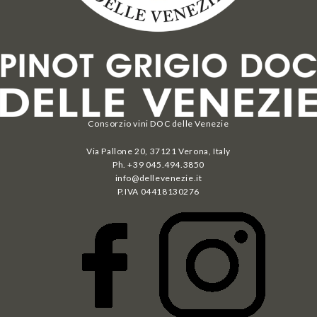
Consorzio vini DOC delle Venezie
Via Pallone 20, 37121 Verona, Italy
Ph. +39 045.494.3850
info@dellevenezie.it
P.IVA
04418130276