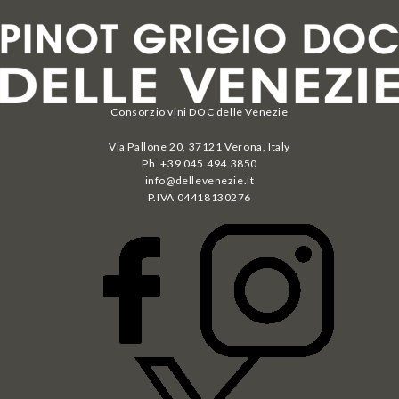
Consorzio vini DOC delle Venezie
Via Pallone 20, 37121 Verona, Italy
Ph. +39 045.494.3850
info@dellevenezie.it
P.IVA
04418130276