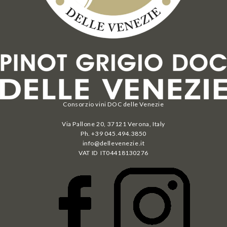
Consorzio vini DOC delle Venezie
Via Pallone 20, 37121 Verona, Italy
Ph. +39 045.494.3850
info@dellevenezie.it
VAT ID IT
04418130276