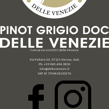
Consorzio vini DOC delle Venezie
Via Pallone 20, 37121 Verona, Italy
Ph. +39 045.494.3850
info@dellevenezie.it
VAT ID IT
04418130276