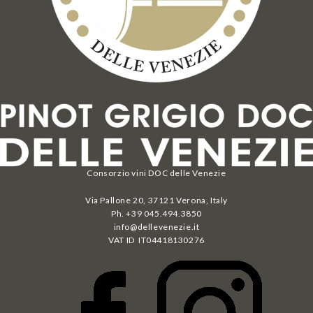
Consorzio vini DOC delle Venezie
Via Pallone 20, 37121 Verona, Italy
Ph. +39 045.494.3850
info@dellevenezie.it
VAT ID IT
04418130276