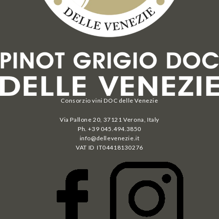
Consorzio vini DOC delle Venezie
Via Pallone 20, 37121 Verona, Italy
Ph. +39 045.494.3850
info@dellevenezie.it
VAT ID IT
04418130276