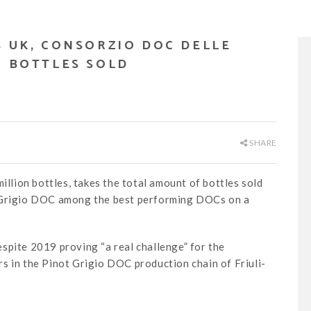
S UK, CONSORZIO DOC DELLE
N BOTTLES SOLD
SHARE
illion bottles, takes the total amount of bottles sold
t Grigio DOC among the best performing DOCs on a
spite 2019 proving “a real challenge” for the
s in the Pinot Grigio DOC production chain of Friuli-