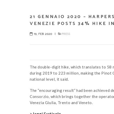
21 GENNAIO 2020 – HARPER
VENEZIE POSTS 34% HIKE I
19, FEB 2020
|
PRESS
The double-digit hike, which translates to 58 m
during 2019 to 223 million, making the Pino
national level, it said.
The “encouraging result” had been achieved de
Consorzio, which brings together the operator
Venezia Giulia, Trento and Veneto.
> leggi l’articolo