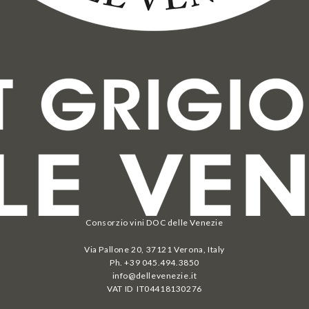
Consorzio vini DOC delle Venezie
Via Pallone 20, 37121 Verona, Italy
Ph. +39 045.494.3850
info@dellevenezie.it
VAT ID IT
04418130276