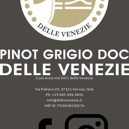
Consorzio vini DOC delle Venezie
Via Pallone 20, 37121 Verona, Italy
Ph. +39 045.494.3850
info@dellevenezie.it
VAT ID IT
04418130276