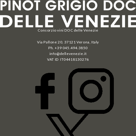
Consorzio vini DOC delle Venezie
Via Pallone 20, 37121 Verona, Italy
Ph. +39 045.494.3850
info@dellevenezie.it
VAT ID IT
04418130276