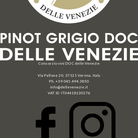
Consorzio vini DOC delle Venezie
Via Pallone 20, 37121 Verona, Italy
Ph. +39 045.494.3850
info@dellevenezie.it
VAT ID IT
04418130276