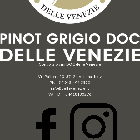
Consorzio vini DOC delle Venezie
Via Pallone 20, 37121 Verona, Italy
Ph. +39 045.494.3850
info@dellevenezie.it
VAT ID IT
04418130276