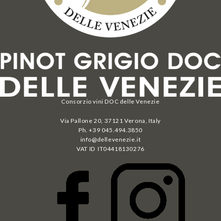
Consorzio vini DOC delle Venezie
Via Pallone 20, 37121 Verona, Italy
Ph. +39 045.494.3850
info@dellevenezie.it
VAT ID IT
04418130276