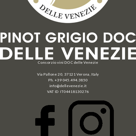
Consorzio vini DOC delle Venezie
Via Pallone 20, 37121 Verona, Italy
Ph. +39 045.494.3850
info@dellevenezie.it
VAT ID IT
04418130276