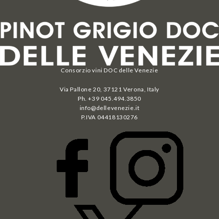
Consorzio vini DOC delle Venezie
Via Pallone 20, 37121 Verona, Italy
Ph. +39 045.494.3850
info@dellevenezie.it
P.IVA
04418130276