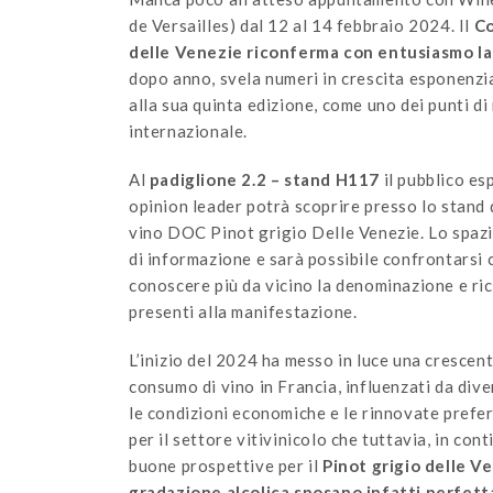
de Versailles) dal 12 al 14 febbraio 2024. Il
Co
delle Venezie riconferma con entusiasmo la
dopo anno, svela numeri in crescita esponenzi
alla sua quinta edizione, come uno dei punti di
internazionale.
Al
padiglione 2.2 – stand H117
il pubblico es
opinion leader potrà scoprire presso lo stand d
vino DOC Pinot grigio Delle Venezie. Lo spazi
di informazione e sarà possibile confrontarsi 
conoscere più da vicino la denominazione e ric
presenti alla manifestazione.
L’inizio del 2024 ha messo in luce una crescent
consumo di vino in Francia, influenzati da diver
le condizioni economiche e le rinnovate prefer
per il settore vitivinicolo che tuttavia, in cont
buone prospettive per il
Pinot grigio delle V
gradazione alcolica sposano infatti perfett