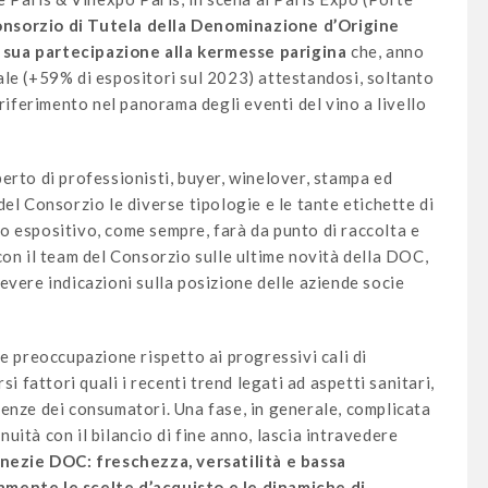
nsorzio di Tutela della Denominazione d’Origine
 sua partecipazione alla kermesse parigina
che, anno
ale (+59% di espositori sul 2023) attestandosi, soltanto
 riferimento nel panorama degli eventi del vino a livello
perto di professionisti, buyer, winelover, stampa ed
el Consorzio le diverse tipologie e le tante etichette di
o espositivo, come sempre, farà da punto di raccolta e
con il team del Consorzio sulle ultime novità della DOC,
evere indicazioni sulla posizione delle aziende socie
e preoccupazione rispetto ai progressivi cali di
si fattori quali i recenti trend legati ad aspetti sanitari,
enze dei consumatori. Una fase, in generale, complicata
inuità con il bilancio di fine anno, lascia intravedere
enezie DOC: freschezza, versatilità e bassa
amente le scelte d’acquisto e le dinamiche di