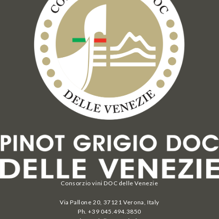
Consorzio vini DOC delle Venezie
Via Pallone 20, 37121 Verona, Italy
Ph. +39 045.494.3850