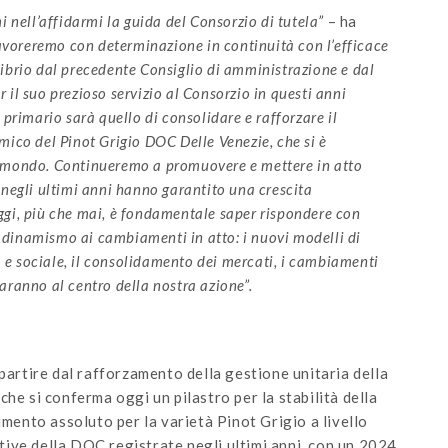
i nell’affidarmi la guida del Consorzio di tutela”
– ha
avoreremo con determinazione in continuità con l’efficace
librio dal precedente Consiglio di amministrazione e dal
 il suo prezioso servizio al Consorzio in questi anni
 primario sarà quello di consolidare e rafforzare il
mico del Pinot Grigio DOC Delle Venezie, che si è
l mondo. Continueremo a promuovere e mettere in atto
 negli ultimi anni hanno garantito una crescita
ggi, più che mai, è fondamentale saper rispondere con
 dinamismo ai cambiamenti in atto: i nuovi modelli di
e sociale, il consolidamento dei mercati, i cambiamenti
aranno al centro della nostra azione”.
 partire dal rafforzamento della gestione unitaria della
he si conferma oggi un pilastro per la stabilità della
imento assoluto per la varietà Pinot Grigio a livello
ive della DOC registrate negli ultimi anni, con un 2024