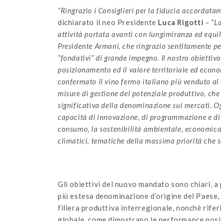
“Ringrazio i Consiglieri per la fiducia accordatam
dichiarato il neo Presidente
Luca Rigotti
–
“L
attività portata avanti con lungimiranza ed equi
Presidente Armani, che ringrazio sentitamente per
“fondativi” di grande impegno. Il nostro obiettivo
posizionamento ed il valore territoriale ed econo
confermato il vino fermo italiano più venduto a
misure di gestione del potenziale produttivo, che
significativa della denominazione sui mercati. O
capacità di innovazione, di programmazione e di
consumo, la sostenibilità ambientale, economica 
climatici, tematiche della massima priorità che s
Gli obiettivi del nuovo mandato sono chiari, a
più estesa denominazione d’origine del Paese, c
filiera produttiva interregionale, nonché rifer
globale, come dimostrano le performance posit