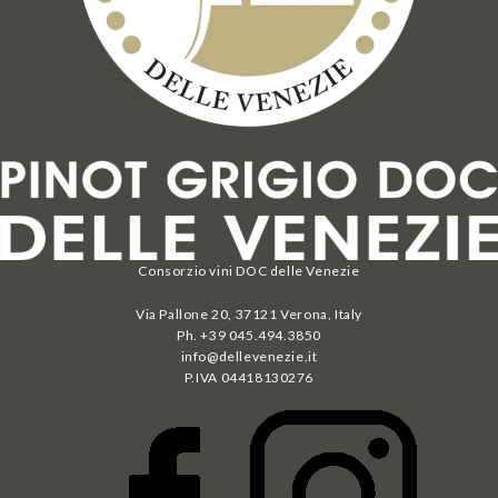
Consorzio vini DOC delle Venezie
Via Pallone 20, 37121 Verona, Italy
Ph. +39 045.494.3850
info@dellevenezie.it
P.IVA
04418130276