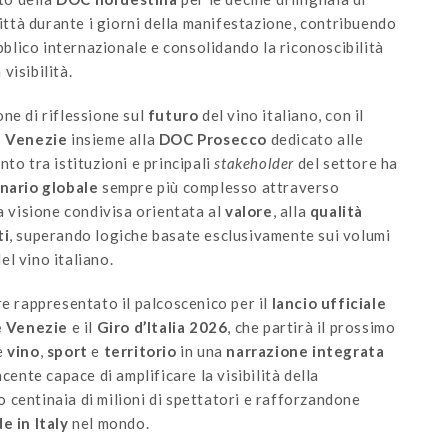
città durante i giorni della manifestazione, contribuendo
ubblico internazionale e consolidando la riconoscibilità
visibilità.
ne di riflessione sul
futuro
del vino italiano, con il
e Venezie
insieme alla
DOC Prosecco
dedicato alle
onto tra istituzioni e principali
stakeholder
del settore ha
nario globale
sempre più complesso attraverso
a visione condivisa orientata al
valore
, alla
qualità
ti
, superando logiche basate esclusivamente sui volumi
l vino italiano.
re rappresentato il palcoscenico per il
lancio ufficiale
e Venezie
e il
Giro d’Italia 2026
, che partirà il prossimo
e
vino
,
sport
e
territorio
in una
narrazione integrata
cente capace di amplificare la visibilità della
 centinaia di milioni di spettatori e rafforzandone
e in Italy
nel mondo.