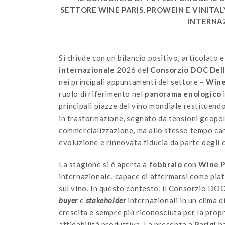
SETTORE WINE PARIS, PROWEIN E VINITAL
INTERNA
Si chiude con un bilancio positivo, articolato e
internazionale
2026 del
Consorzio DOC Del
nei principali appuntamenti del settore –
Wine
ruolo di riferimento nel
panorama
enologico
principali piazze del vino mondiale restituend
in trasformazione, segnato da tensioni geopoli
commercializzazione, ma allo stesso tempo cara
evoluzione e rinnovata fiducia da parte degli 
La stagione si è aperta a
febbraio
con
Wine P
internazionale, capace di affermarsi come piat
sul vino. In questo contesto, il Consorzio DO
buyer
e
stakeholder
internazionali in un clima d
crescita e sempre più riconosciuta per la propr
affidabilità produttiva. La presenza a
Parigi
ha