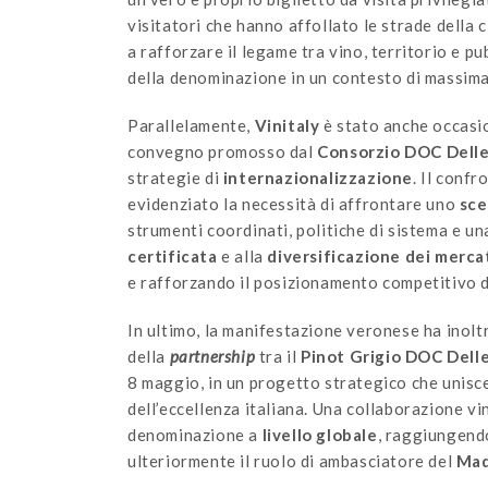
visitatori che hanno affollato le strade della 
a rafforzare il legame tra vino, territorio e p
della denominazione in un contesto di massima 
Parallelamente,
Vinitaly
è stato anche occasio
convegno promosso dal
Consorzio DOC Dell
strategie di
internazionalizzazione
. Il confr
evidenziato la necessità di affrontare uno
sce
strumenti coordinati, politiche di sistema e un
certificata
e alla
diversificazione dei merca
e rafforzando il posizionamento competitivo de
In ultimo, la manifestazione veronese ha inolt
della
partnership
tra il
Pinot Grigio DOC Dell
8 maggio, in un progetto strategico che unisc
dell’eccellenza italiana. Una collaborazione vin
denominazione a
livello globale
, raggiungendo
ulteriormente il ruolo di ambasciatore del
Mad