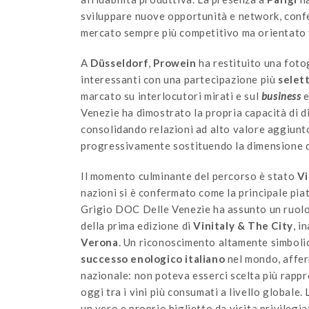
sviluppare nuove opportunità e network, confe
mercato sempre più competitivo ma orientato ve
A
Düsseldorf
,
Prowein
ha restituito una foto
interessanti con una partecipazione più
selet
marcato su interlocutori mirati e sul
business
e
Venezie ha dimostrato la propria capacità di 
consolidando relazioni ad alto valore aggiunt
progressivamente sostituendo la dimensione qua
Il momento culminante del percorso è stato
Vi
nazioni si è confermato come la principale piat
Grigio DOC Delle Venezie ha assunto un ruolo
della prima edizione di
Vinitaly & The City
, i
Verona
. Un riconoscimento altamente simbolic
successo
enologico
italiano
nel mondo, affer
nazionale: non poteva esserci scelta più rappr
oggi tra i vini più consumati a livello globale
un vero e proprio biglietto da visita privilegi