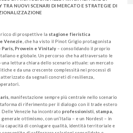
Y TRA NUOVI SCENARI DI MERCATO E STRATEGIE DI
ZIONALIZZAZIONE
 ricco di prospettive la
stagione fieristica
le Venezie
, che ha visto il Pinot Grigio protagonista
 Paris, Prowein e Vinitaly
– consolidando il proprio
italiano e globale. Un percorso che ha attraversato le
o una lettura chiara dello scenario attuale: un mercato
tiche e da una crescente complessità nei processi di
tterizzato da segnali concreti di resilienza,
operatori.
aris
, manifestazione sempre più centrale nello scenario
taforma di riferimento per il dialogo con il trade estero
C Delle Venezie ha incontrato
professionisti
,
stampa
,
i generale ottimismo, con un’Italia – e un Nordest – in
ia capacità di coniugare qualità, identità territoriale e
 consentito di rafforzare relazioni consolidate e