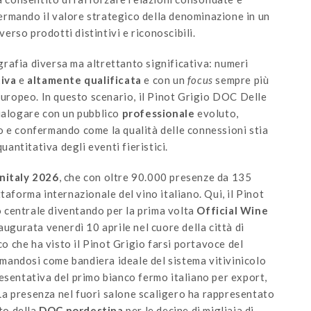
rmando il valore strategico della denominazione in un
rso prodotti distintivi e riconoscibili.
grafia diversa ma altrettanto significativa: numeri
tiva
e
altamente qualificata
e con un
focus
sempre più
uropeo. In questo scenario, il Pinot Grigio DOC Delle
dialogare con un pubblico
professionale
evoluto,
o e confermando come la qualità delle connessioni stia
ntitativa degli eventi fieristici.
nitaly 2026
, che con oltre 90.000 presenze da 135
taforma internazionale del vino italiano. Qui, il Pinot
 centrale diventando per la prima volta
Official Wine
naugurata venerdì 10 aprile nel cuore della città di
o che ha visto il Pinot Grigio farsi portavoce del
mandosi come bandiera ideale del sistema vitivinicolo
esentativa del primo bianco fermo italiano per export,
. La presenza nel fuori salone scaligero ha rappresentato
ato della
DOC
nordestina
per le decine di migliaia di