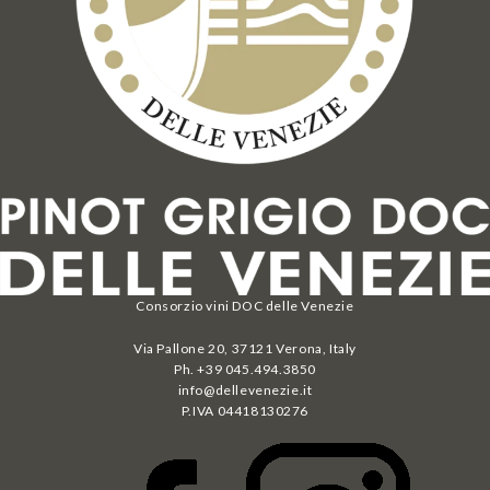
Consorzio vini DOC delle Venezie
Via Pallone 20, 37121 Verona, Italy
Ph. +39 045.494.3850
info@dellevenezie.it
P.IVA
04418130276