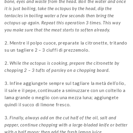
bone, eyes and waste from the head. Boil the water and once
it is just boiling, take the octopus by the head, dip the
tentacles in boiling water a few seconds then bring the
octopus up again. Repeat this operation 3 times. This way
you make sure that the meat starts to soften already.
2. Mentre il polpo cuoce, preparate la citronette, tritando
su un tagliere 2 – 3 ciuffi di prezzemolo.
2.
While the octopus is cooking, prepare the citronette by
chopping 2 – 3 tufts of parsley on a chopping board.
3. Infine aggiungete sempre sul tagliare la metà dell’olio,
il sale e il pepe, continuate a sminuzzare con un coltello a
lama grande o meglio con una mezza luna; aggiungete
quindi il succo di limone fresco.
3.
Finally, always add on the cut half of the oil, salt and
pepper, continue chopping with a large-bladed knife or better
with a half moon; then add the fresh lemon juice.