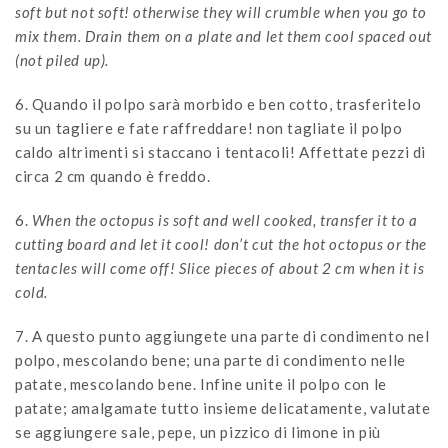
soft but not soft! otherwise they will crumble when you go to
mix them. Drain them on a plate and let them cool spaced out
(not piled up).
6. Quando il polpo sarà morbido e ben cotto, trasferitelo
su un tagliere e fate raffreddare! non tagliate il polpo
caldo altrimenti si staccano i tentacoli! Affettate pezzi di
circa 2 cm quando è freddo.
6.
When the octopus is soft and well cooked, transfer it to a
cutting board and let it cool! don’t cut the hot octopus or the
tentacles will come off!
Slice pieces of about 2 cm when it is
cold.
7. A questo punto aggiungete una parte di condimento nel
polpo, mescolando bene; una parte di condimento nelle
patate, mescolando bene. Infine unite il polpo con le
patate; amalgamate tutto insieme delicatamente, valutate
se aggiungere sale, pepe, un pizzico di limone in più