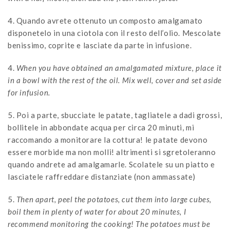
4. Quando avrete ottenuto un composto amalgamato
disponetelo in una ciotola con il resto dell’olio. Mescolate
benissimo, coprite e lasciate da parte in infusione.
4.
When you have obtained an amalgamated mixture, place it
in a bowl with the rest of the oil. Mix well, cover and set aside
for infusion.
5. Poi a parte, sbucciate le patate, tagliatele a dadi grossi,
bollitele in abbondate acqua per circa 20 minuti, mi
raccomando a monitorare la cottura! le patate devono
essere morbide ma non molli! altrimenti si sgretoleranno
quando andrete ad amalgamarle. Scolatele su un piatto e
lasciatele raffreddare distanziate (non ammassate)
5.
Then apart, peel the potatoes, cut them into large cubes,
boil them in plenty of water for about 20 minutes, I
recommend monitoring the cooking! The potatoes must be