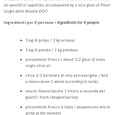
an aperitif or appetizer, accompanied by a nice glass of Pinot
Grigio delle Venezie DOC!
Ingredienti per 4 persone /
Ingredients for 4 people:
1 kg di polpo /
1 kg octopus
1 kg di patate /
1 kg potatoes
prezzemolo fresco /
about 1/2 glass of extra
virgin olive oil
circa 1/2 bicchiere di olio extravergine /
half
a lemon (even 1 whole according to taste)
mezzo limone (anche 1 intero a seconda dei
gusti) /
fresh chopped parsley
prezzemolo fresco tritato /
peppercorns mix to
grind at the moment