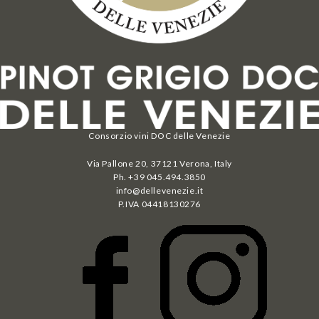
Consorzio vini DOC delle Venezie
Via Pallone 20, 37121 Verona, Italy
Ph. +39 045.494.3850
info@dellevenezie.it
P.IVA
04418130276