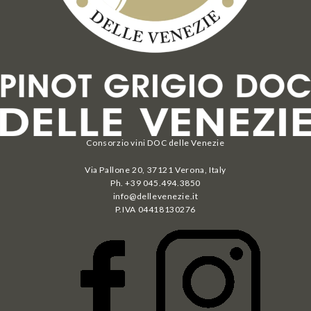
Consorzio vini DOC delle Venezie
Via Pallone 20, 37121 Verona, Italy
Ph. +39 045.494.3850
info@dellevenezie.it
P.IVA
04418130276