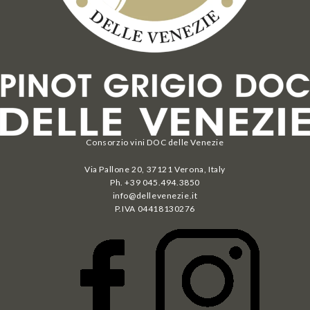
Consorzio vini DOC delle Venezie
Via Pallone 20, 37121 Verona, Italy
Ph. +39 045.494.3850
info@dellevenezie.it
P.IVA
04418130276