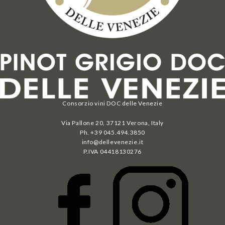
Consorzio vini DOC delle Venezie
Via Pallone 20, 37121 Verona, Italy
Ph. +39 045.494.3850
info@dellevenezie.it
P.IVA
04418130276