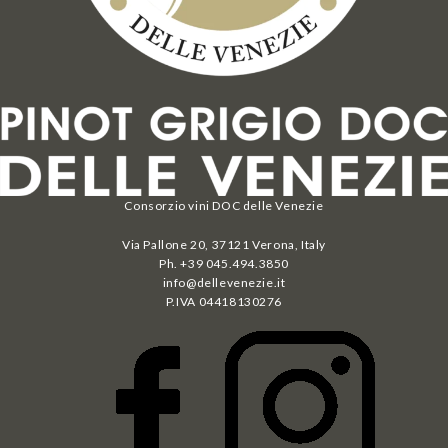
Consorzio vini DOC delle Venezie
Via Pallone 20, 37121 Verona, Italy
Ph. +39 045.494.3850
info@dellevenezie.it
P.IVA
04418130276