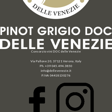
Consorzio vini DOC delle Venezie
Via Pallone 20, 37121 Verona, Italy
Ph. +39 045.494.3850
info@dellevenezie.it
P.IVA
04418130276