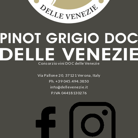
Consorzio vini DOC delle Venezie
Via Pallone 20, 37121 Verona, Italy
Ph. +39 045.494.3850
info@dellevenezie.it
P.IVA
04418130276