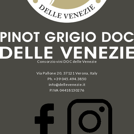
Consorzio vini DOC delle Venezie
Via Pallone 20, 37121 Verona, Italy
Ph. +39 045.494.3850
info@dellevenezie.it
P.IVA
04418130276