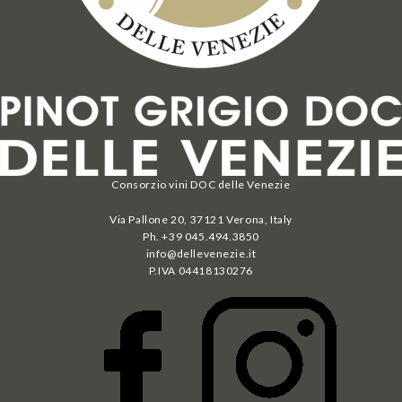
Consorzio vini DOC delle Venezie
Via Pallone 20, 37121 Verona, Italy
Ph. +39 045.494.3850
info@dellevenezie.it
P.IVA
04418130276