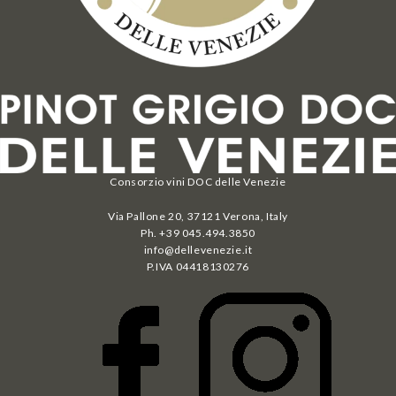
Consorzio vini DOC delle Venezie
Via Pallone 20, 37121 Verona, Italy
Ph. +39 045.494.3850
info@dellevenezie.it
P.IVA
04418130276