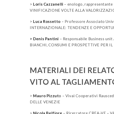
>
Loris Cazzanelli
– enologo, rappresentante
VINIFICAZIONE VOLTE ALLA VALORIZZAZI
>
Luca Rossetto
– Professore Associato Un
INTERNAZIONALE: TENDENZE E OPPORTUN
> Denis Pantini
– Responsabile Business uni
BIANCHI, CONSUMI E PROSPETTIVE PER IL
MATERIALI DEI RELATO
VITO AL TAGLIAMENTO
>
Mauro Pizzut
o
– Vivai Cooperativi Rausc
DELLE VENEZIE
>
Nicola Belfiore
– Ricercatore CREA-VE 