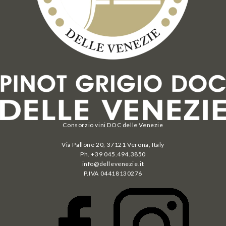
Consorzio vini DOC delle Venezie
Via Pallone 20, 37121 Verona, Italy
Ph. +39 045.494.3850
info@dellevenezie.it
P.IVA
04418130276