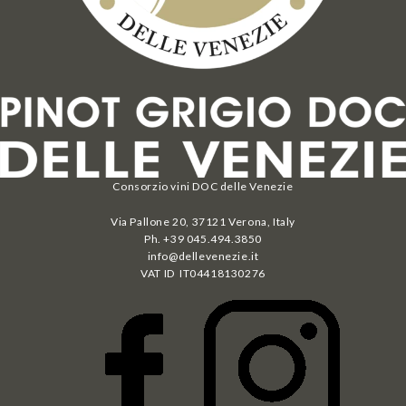
Consorzio vini DOC delle Venezie
Via Pallone 20, 37121 Verona, Italy
Ph. +39 045.494.3850
info@dellevenezie.it
VAT ID IT
04418130276