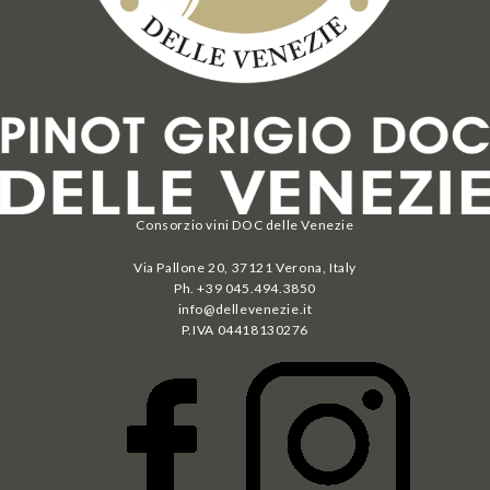
Consorzio vini DOC delle Venezie
Via Pallone 20, 37121 Verona, Italy
Ph. +39 045.494.3850
info@dellevenezie.it
P.IVA
04418130276