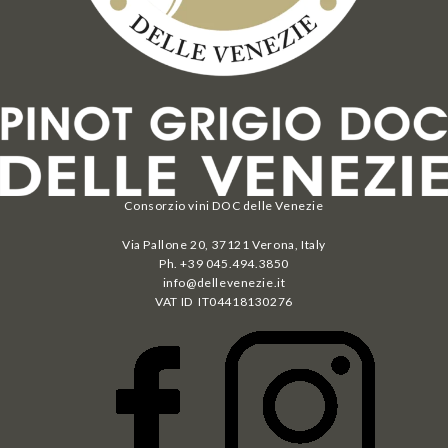
Consorzio vini DOC delle Venezie
Via Pallone 20, 37121 Verona, Italy
Ph. +39 045.494.3850
info@dellevenezie.it
VAT ID IT
04418130276