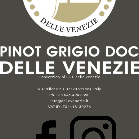
Consorzio vini DOC delle Venezie
Via Pallone 20, 37121 Verona, Italy
Ph. +39 045.494.3850
info@dellevenezie.it
VAT ID IT
04418130276