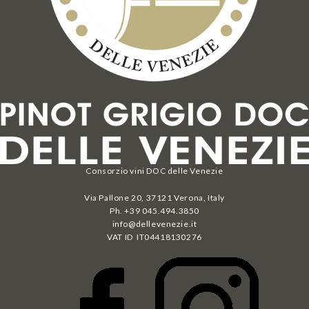
Consorzio vini DOC delle Venezie
Via Pallone 20, 37121 Verona, Italy
Ph. +39 045.494.3850
info@dellevenezie.it
VAT ID IT
04418130276