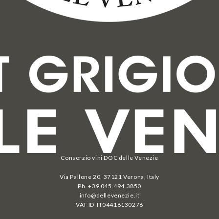
Consorzio vini DOC delle Venezie
Via Pallone 20, 37121 Verona, Italy
Ph. +39 045.494.3850
info@dellevenezie.it
VAT ID IT
04418130276