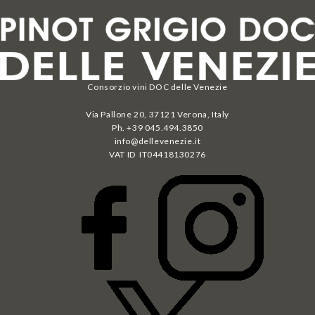
Consorzio vini DOC delle Venezie
Via Pallone 20, 37121 Verona, Italy
Ph. +39 045.494.3850
info@dellevenezie.it
VAT ID IT
04418130276