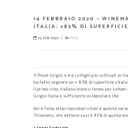
14 FEBBRAIO 2020 – WINEM
ITALIA: +83% DI SUPERFICI
19, FEB 2020
|
PRESS
Il Pinot Grigio è tra i vitigni più coltivati in
ha fatto segnare un + 83% di superficie vitata 
il primo vino Italiano bianco fermo per volum
Grigio Italia è sufficiente evidenziare che
dei 67mila ettari mondiali vitati a questa variet
Triveneto, che detiene così il 41% di quella mo
> leggi l’articolo