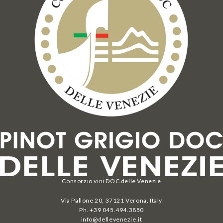
Consorzio vini DOC delle Venezie
Via Pallone 20, 37121 Verona, Italy
Ph. +39 045.494.3850
info@dellevenezie.it