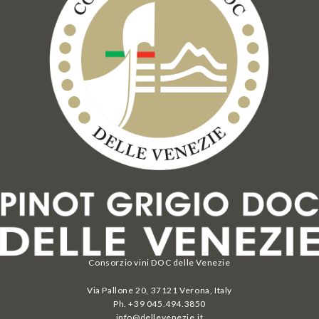
Consorzio vini DOC delle Venezie
Via Pallone 20, 37121 Verona, Italy
Ph. +39 045.494.3850
info@dellevenezie.it