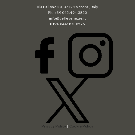
Via Pallone 20, 37121 Verona, Italy
Ph. +39 045.494.3850
info@dellevenezie.it
P.IVA
04418130276
Privacy Policy
|
Cookie Policy