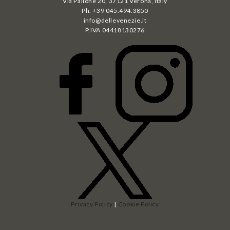
Via Pallone 20, 37121 Verona, Italy
Ph. +39 045.494.3850
info@dellevenezie.it
P.IVA
04418130276
Privacy Policy
|
Cookie Policy