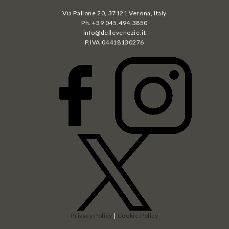
Via Pallone 20, 37121 Verona, Italy
Ph. +39 045.494.3850
info@dellevenezie.it
P.IVA
04418130276
Privacy Policy
|
Cookie Policy