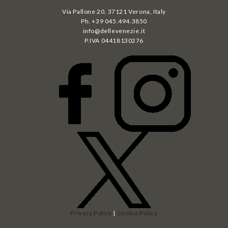
Via Pallone 20, 37121 Verona, Italy
Ph. +39 045.494.3850
info@dellevenezie.it
P.IVA
04418130276
Privacy Policy
|
Cookie Policy